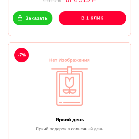
от 4 519
4 910
Р
Р
Показать еще
Заказать
В 1 КЛИК
Цветы
Подсолнухи
-7%
Лизиантусы
Хризантемы
Лилии
Орхидеи
Яркий день
Тюльпаны
Яркий подарок в солнечный день