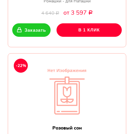
Ромашки - для Наташки
от 3 597
4 640
Р
Р
Заказать
В 1 КЛИК
-22%
Розовый сон