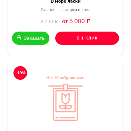
В море ласки
Счастье - в каждом цветке
от 5 000
8 700
Р
Р
Заказать
В 1 КЛИК
-19%