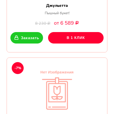
Джульетта
Пышный букет!
от 6 589
8 230
Р
Р
Заказать
В 1 КЛИК
-7%