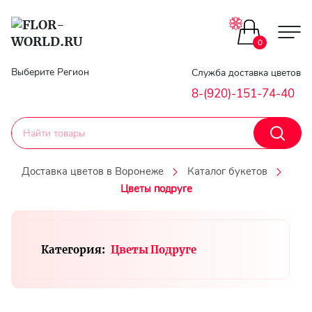
Цветы поштучно
0
Главная
Выберите Регион
Служба доставка цветов
Букеты до 2500
8-(920)-151-74-40
Гарантии
Каталог букетов
Доставка
Доставка цветов в Воронеже
Каталог букетов
Оплата
Цветы подруге
Корзины с цветами
Классика
Контакты
Категория:
Цветы Подруге
Авторские букеты
Личный
кобинет
Букеты из роз
Регистраци