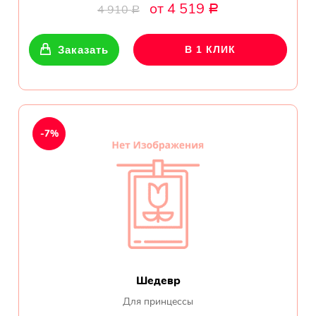
от 4 519
4 910
Р
Р
Отличная услуга и отличный
магазин! Удобно, недорого,
Заказать
В 1 КЛИК
быстро и качественно.
Рекомендую.
Виктор
Воронеж
-7%
Делал заказ на этом сайте
впервые. Остался всем
доволен. Стану постоянным
клиентом.
Ксения С.
Воронеж
Шедевр
Для принцессы
Огромная благодарность