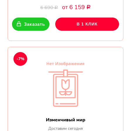
от 6 159
6 690
Р
Достойный магазин -
Р
нормальные цены,
качественная доставка,
Заказать
В 1 КЛИК
букет доставляют в
точности, как на фото.
Рекомендую.
Все отзывы
-7%
ПОДПИШИТЕСЬ!
Чтобы первыми узнать о
наших акциях и скидках
Ваше имя
Изменчивый мир
Доставим сегодня