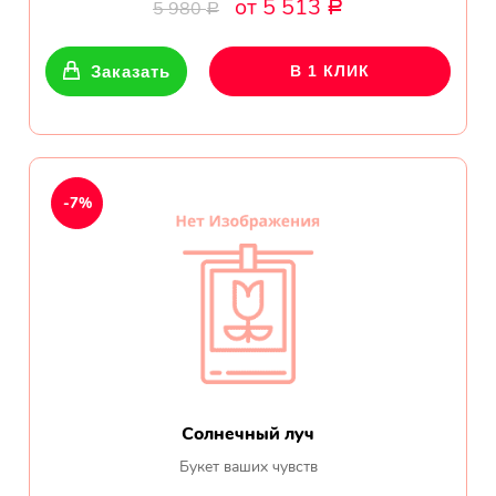
от 5 513
Ромашки
5 980
Р
Р
Кустовые розы
Заказать
В 1 КЛИК
Альстромерии
Герберы
-7%
Ирисы
Показать еще
ОТЗЫВЫ О МАГАЗИНЕ
Гоша
Солнечный луч
Воронеж
Букет ваших чувств