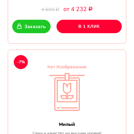
Ваш Email
от 4 232
4 600
Р
Р
Заказать
В 1 КЛИК
-7%
Милый
Цена и качество на высшем уровне!