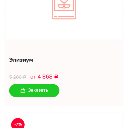
Элизиум
от 4 868
5 280
Р
Р
Заказать
-7%