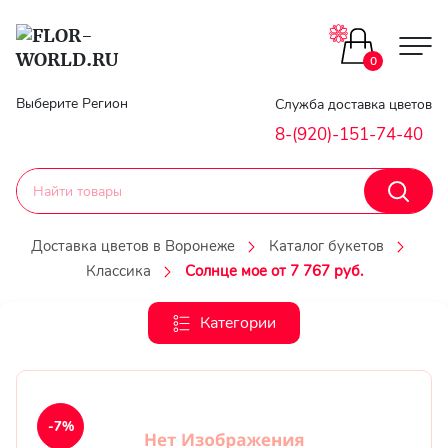
Цветы поштучно
0
Главная
Выберите Регион
Служба доставка цветов
Букеты до 2500
8-(920)-151-74-40
Гарантии
Каталог букетов
Доставка
Доставка цветов в Воронеже
Каталог букетов
Оплата
Классика
Солнце мое от 7 767 руб.
Корзины с цветами
Классика
Категории
Контакты
Авторские букеты
Личный
кобинет
Букеты из роз
-7%
Регистраци