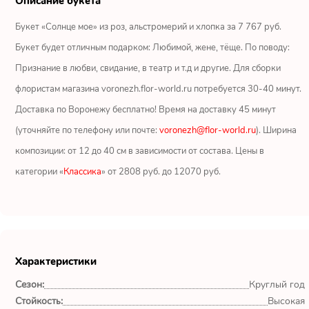
Описание букета
Ромашки
Букет «Солнце мое» из роз, альстромерий и хлопка за 7 767 руб.
Кустовые розы
Букет будет отличным подарком: Любимой, жене, тёще. По поводу:
Признание в любви, свидание, в театр и т.д и другие. Для сборки
Альстромерии
флористам магазина voronezh.flor-world.ru потребуется 30-40 минут.
Герберы
Доставка по Воронежу бесплатно! Время на доставку 45 минут
(уточняйте по телефону или почте:
voronezh@flor-world.ru
). Ширина
Ирисы
композиции: от 12 до 40 см в зависимости от состава. Цены в
категории «
Классика
» от 2808 руб. до 12070 руб.
Показать еще
ОТЗЫВЫ О МАГАЗИНЕ
Характеристики
Гоша
Сезон:
Круглый год
Воронеж
Стойкость:
Высокая