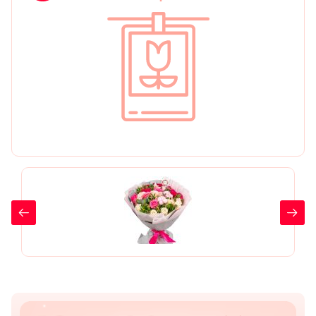
День рождения
Мы в
Цветы женщине
соц.
Цветы маме
сетях
Цветы мужчине
Цветы любимой
Цветы ребенку
Цветы дочери
Цветы подруге
Цветы сестре