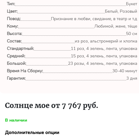
Тип:
Букет
Цвет:
Отличная услуга и отличный
Белый, Розовый
магазин! Удобно, недорого,
Повод:
Признание в любви, свидание, в театр и т.д
быстро и качественно.
Кому:
Любимой, жене, тёще
Рекомендую.
Высота:
50 см
Состав:
из роз, альстромерий и хлопка
Виктор
Стандартный:
11 роз, 4 зелень, лента, упаковка
Воронеж
Средний:
15 роз, 4 зелень, лента, упаковка
Большой:
23 розы, 4 зелень, лента, упаковка
Время На Сборку:
30-40 минут
Делал заказ на этом сайте
Гарантия:
3 дня
впервые. Остался всем
доволен. Стану постоянным
клиентом.
Солнце мое от 7 767 руб.
Ксения С.
Воронеж
В наличии
Дополнительные опции
Огромная благодарность