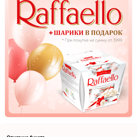
Показать еще
Цветы
Подсолнухи
Лизиантусы
Хризантемы
Лилии
Орхидеи
Тюльпаны